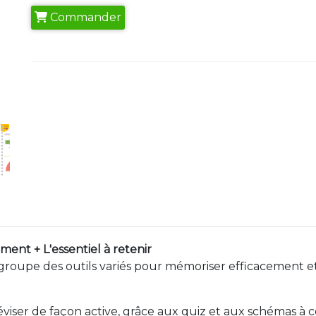
Commander
ment + L'essentiel à retenir
roupe des outils variés pour mémoriser efficacement et
iser de façon active, grâce aux quiz et aux schémas à co