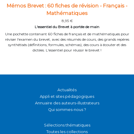
Mémos Brevet : 60 fiches de révision - Français -
Mathématiques
8,95 €
L'essentiel du Brevet à portée de main
Une pochette contenant 60 fiches de français et de mathématiques pour
réviser l'examen du brevet, avec des résumés de cours, des grands repères
synthétisés (définitions, formules, schémas), des cours à écouter et des
dictées. L'essentiel pour réussir le brevet !
Actualités
Appli et sites pédagogiques
Annuaire des auteurs-illustrateurs
Qui sommes-nous ?
Sélections thématiques
Toutes les collections