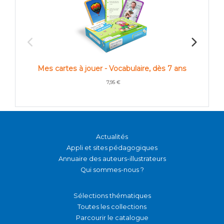
M
Mes cartes à jouer - Vocabulaire, dès 7 ans
7,95 €
Actualités
Appli et sites pédagogiques
Annuaire des auteurs-illustrateurs
Qui sommes-nous ?
Sélections thématiques
Toutes les collections
Parcourir le catalogue