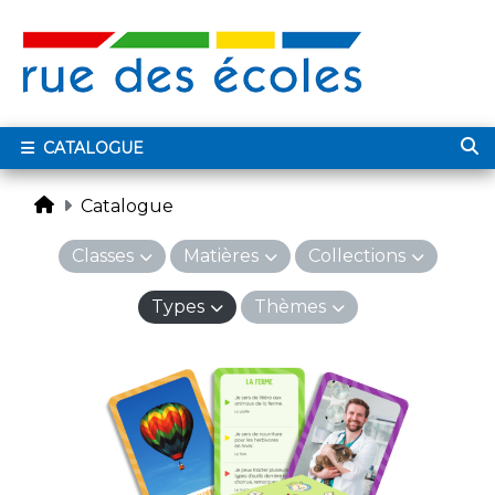
CATALOGUE
Catalogue
Classes
Matières
Collections
Types
Thèmes