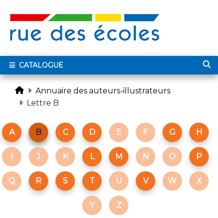
CATALOGUE
Annuaire des auteurs-illustrateurs
Lettre B
A
B
C
D
E
F
G
H
I
J
K
L
M
N
O
P
Q
R
S
T
U
V
W
X
Y
Z