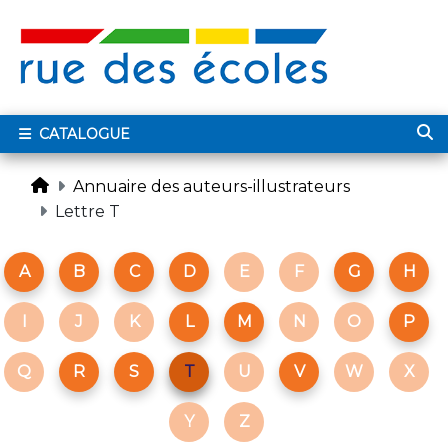
CATALOGUE
Annuaire des auteurs-illustrateurs
Lettre T
A
B
C
D
E
F
G
H
I
J
K
L
M
N
O
P
Q
R
S
T
U
V
W
X
Y
Z