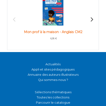
Mon prof à la maison - Anglais CM2
Mon 
6,95 €
Actualités
Appli et sites pédagogiques
Annuaire des auteurs-illustrateurs
Qui sommes-nous ?
Sélections thématiques
Toutes les collections
Parcourir le catalogue